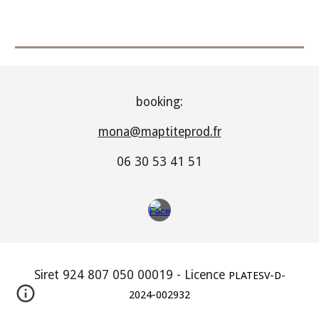
booking:
mona@maptiteprod.fr
06 30 53 41 51
Siret 924 807 050 00019 - Licence
PLATESV-D-
2024-002932